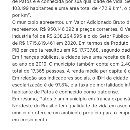
de Patos e é conhecida por sua qualidade de vida.
103.199 habitantes e uma área total de 472,9 km², o
por km².
O município apresentou um Valor Adicionado Bruto d
representou R$ 950.146.392 a preços correntes. O Va
Industria foi de R$ 238.294.595 e o do Setor Público 
de R$ 1.715.819.461 em 2020. Em termos de Produto In
PIB per capita resultou em R$ 17.737,68, segundo da
Em finanças públicas, a cidade teve uma receita de
ao ano de 2019. O município também conta com 2.4
total de 17.365 pessoas. A renda média per capita é 
Em relação aos indicadores sociais, o IDH da cidad
escolarização é de 97,8%, e a taxa de mortalidade in
habitante de Patos é conhecido como patoense.
Em resumo, Patos é um município em franca expansã
Nordeste do Brasil e tem qualidade de vida em asce
município oferece um ambiente propício para o emp
em crescimento.