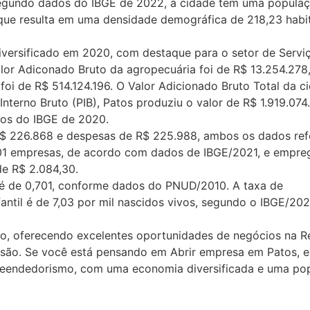
 Segundo dados do IBGE de 2022, a cidade tem uma popula
 que resulta em uma densidade demográfica de 218,23 habi
iversificado em 2020, com destaque para o setor de Servi
lor Adiconado Bruto da agropecuária foi de R$ 13.254.278
foi de R$ 514.124.196. O Valor Adicionado Bruto Total da ci
terno Bruto (PIB), Patos produziu o valor de R$ 1.919.074.
dos do IBGE de 2020.
 R$ 226.868 e despesas de R$ 225.988, ambos os dados ref
01 empresas, de acordo com dados de IBGE/2021, e empr
de R$ 2.084,30.
e é de 0,701, conforme dados do PNUD/2010. A taxa de
fantil é de 7,03 por mil nascidos vivos, segundo o IBGE/202
o, oferecendo excelentes oportunidades de negócios na R
nsão. Se você está pensando em Abrir empresa em Patos, e
reendedorismo, com uma economia diversificada e uma po