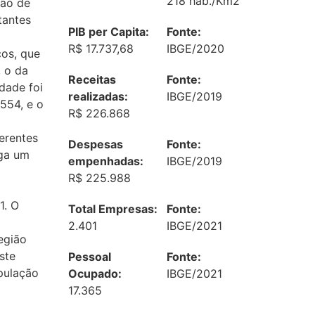
218 hab./Km2
ção de
tantes
PIB per Capita:
Fonte:
R$ 17.737,68
IBGE/2020
ços, que
, o da
Receitas
Fonte:
dade foi
realizadas:
IBGE/2019
554, e o
R$ 226.868
erentes
Despesas
Fonte:
ega um
empenhadas:
IBGE/2019
R$ 225.988
1. O
Total Empresas:
Fonte:
2.401
IBGE/2021
egião
ste
Pessoal
Fonte:
pulação
Ocupado:
IBGE/2021
17.365