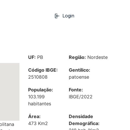
Login
UF:
PB
Região:
Nordeste
Código IBGE:
Gentílico:
2510808
patoense
População:
Fonte:
103.199
IBGE/2022
habitantes
Área:
Densidade
473 Km2
Demográfica:
olitana