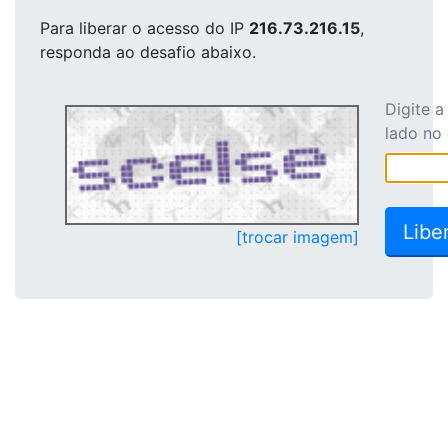
Para liberar o acesso
do IP
216.73.216.15
,
responda ao desafio abaixo.
Digite 
lado no
[trocar imagem]