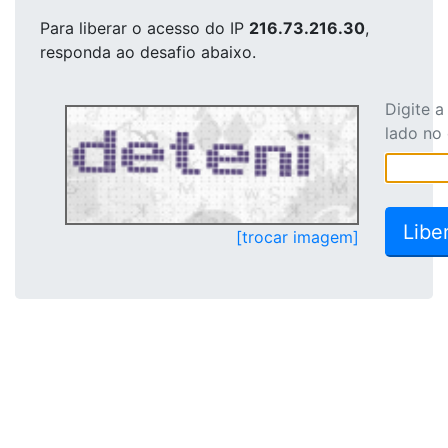
Para liberar o acesso
do IP
216.73.216.30
,
responda ao desafio abaixo.
Digite 
lado no
[trocar imagem]