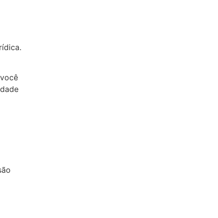
ídica.
 você
idade
são