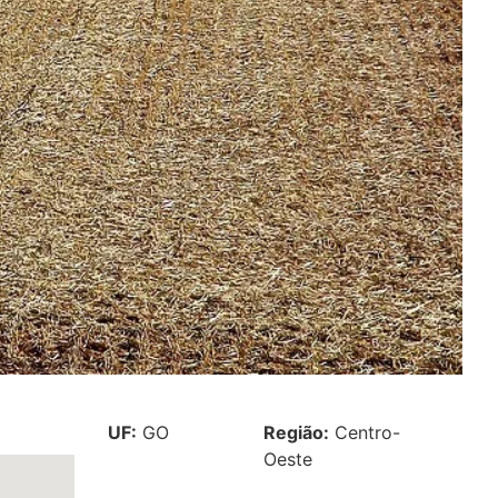
UF:
GO
Região:
Centro-
Oeste