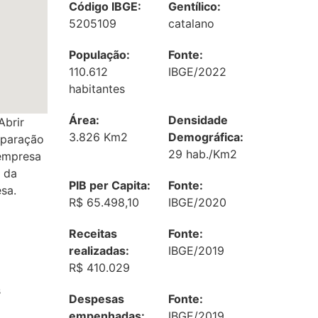
Código IBGE:
Gentílico:
5205109
catalano
População:
Fonte:
110.612
IBGE/2022
habitantes
Área:
Densidade
Abrir
3.826 Km2
Demográfica:
eparação
29 hab./Km2
 empresa
 da
PIB per Capita:
Fonte:
sa.
R$ 65.498,10
IBGE/2020
Receitas
Fonte:
realizadas:
IBGE/2019
R$ 410.029
s
Despesas
Fonte:
empenhadas:
IBGE/2019