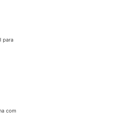
l para
lha com