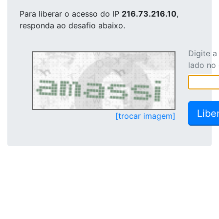
Para liberar o acesso
do IP
216.73.216.10
,
responda ao desafio abaixo.
Digite 
lado no
[trocar imagem]