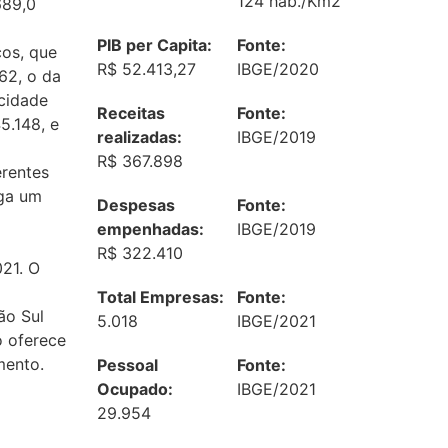
124 hab./Km2
689,0
PIB per Capita:
Fonte:
ços, que
R$ 52.413,27
IBGE/2020
62, o da
 cidade
Receitas
Fonte:
5.148, e
realizadas:
IBGE/2019
R$ 367.898
erentes
ega um
Despesas
Fonte:
empenhadas:
IBGE/2019
R$ 322.410
021. O
Total Empresas:
Fonte:
ão Sul
5.018
IBGE/2021
o oferece
mento.
Pessoal
Fonte:
Ocupado:
IBGE/2021
29.954