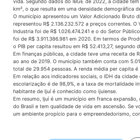
vida. Segundo dados do IBGE de 2022, a cidade tem 
km², o que resulta em uma densidade demográfica de
O município apresentou um Valor Adicionado Bruto d
representou R$ 2.136.232.572 a preços correntes. O 
Industria foi de R$ 1.026.474.241 e o do Setor Públic
foi de R$ 3.911.386.981 em 2020. Em termos de Produt
o PIB per capita resultou em R$ 52.413,27, segundo
Em finanças públicas, a cidade teve uma receita de
ao ano de 2019. O município também conta com 5.0
total de 29.954 pessoas. A renda média per capita é
Em relação aos indicadores sociais, o IDH da cidad
escolarização é de 98,9%, e a taxa de mortalidade in
habitante de Ijuí é conhecido como ijuiense.
Em resumo, Ijuí é um município em franca expansão,
do Brasil e tem qualidade de vida em ascensão. Se v
um ambiente propício para o empreendedorismo, co