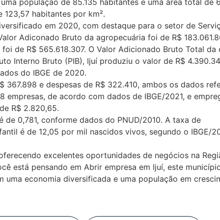
uma população de 85.135 habitantes e uma área total de 
 123,57 habitantes por km².
iversificado em 2020, com destaque para o setor de Servi
Valor Adiconado Bruto da agropecuária foi de R$ 183.061.8
o foi de R$ 565.618.307. O Valor Adicionado Bruto Total da
o Interno Bruto (PIB), Ijuí produziu o valor de R$ 4.390.34
 dados do IBGE de 2020.
 R$ 367.898 e despesas de R$ 322.410, ambos os dados ref
18 empresas, de acordo com dados de IBGE/2021, e empr
 de R$ 2.820,65.
e é de 0,781, conforme dados do PNUD/2010. A taxa de
fantil é de 12,05 por mil nascidos vivos, segundo o IBGE/2
 oferecendo excelentes oportunidades de negócios na Regi
ocê está pensando em Abrir empresa em Ijuí, este municípi
m uma economia diversificada e uma população em cresci