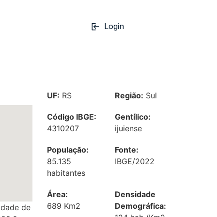
Login
UF:
RS
Região:
Sul
Código IBGE:
Gentílico:
4310207
ijuiense
População:
Fonte:
85.135
IBGE/2022
habitantes
Área:
Densidade
689 Km2
Demográfica:
lidade de