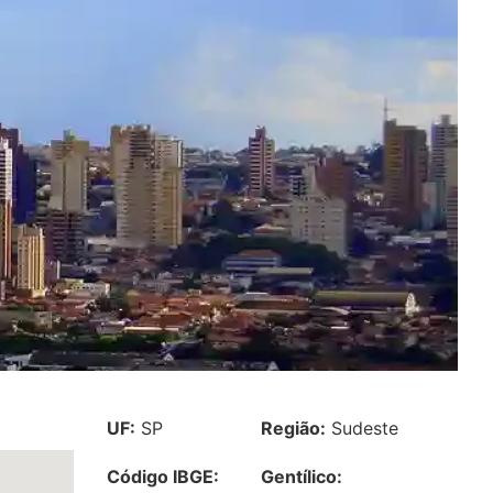
UF:
SP
Região:
Sudeste
Código IBGE:
Gentílico: