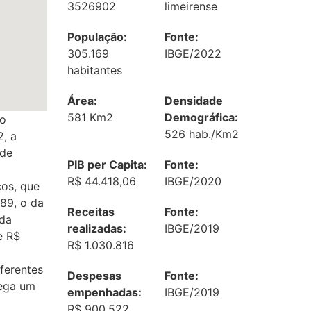
3526902
limeirense
População:
Fonte:
305.169
IBGE/2022
habitantes
Área:
Densidade
581 Km2
Demográfica:
ão
526 hab./Km2
, a
ade
PIB per Capita:
Fonte:
R$ 44.418,06
IBGE/2020
ços, que
89, o da
Receitas
Fonte:
 da
realizadas:
IBGE/2019
e R$
R$ 1.030.816
ferentes
Despesas
Fonte:
rega um
empenhadas:
IBGE/2019
R$ 900.522