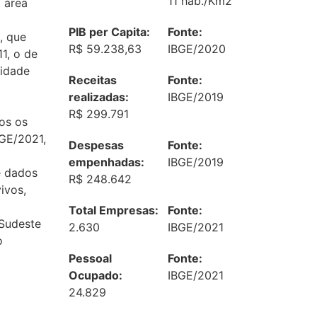
11 hab./Km2
 área
PIB per Capita:
Fonte:
, que
R$ 59.238,63
IBGE/2020
1, o de
cidade
Receitas
Fonte:
realizadas:
IBGE/2019
R$ 299.791
os os
GE/2021,
Despesas
Fonte:
empenhadas:
IBGE/2019
e dados
R$ 248.642
ivos,
Total Empresas:
Fonte:
 Sudeste
2.630
IBGE/2021
o
Pessoal
Fonte:
Ocupado:
IBGE/2021
24.829