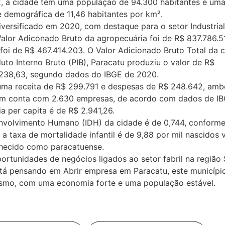
2, a cidade tem uma população de 94.300 habitantes e uma
e demográfica de 11,46 habitantes por km².
versificado em 2020, com destaque para o setor Industrial
Valor Adiconado Bruto da agropecuária foi de R$ 837.786.51
 foi de R$ 467.414.203. O Valor Adicionado Bruto Total da 
to Interno Bruto (PIB), Paracatu produziu o valor de R$
9.238,63, segundo dados do IBGE de 2020.
e uma receita de R$ 299.791 e despesas de R$ 248.642, amb
ém conta com 2.630 empresas, de acordo com dados de IB
 per capita é de R$ 2.941,26.
senvolvimento Humano (IDH) da cidade é de 0,744, conform
a taxa de mortalidade infantil é de 9,88 por mil nascidos v
nhecido como paracatuense.
ortunidades de negócios ligados ao setor fabril na região
está pensando em Abrir empresa em Paracatu, este municípi
smo, com uma economia forte e uma população estável.