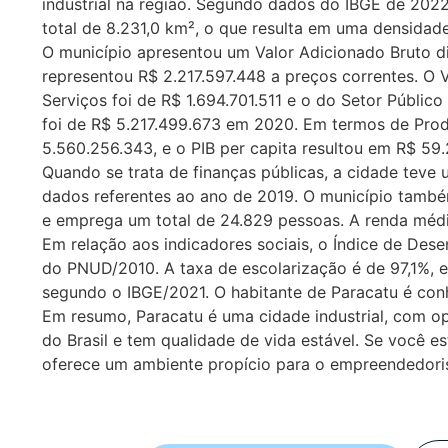
industrial na região. Segundo dados do IBGE de 202
total de 8.231,0 km², o que resulta em uma densidad
O município apresentou um Valor Adicionado Bruto di
representou R$ 2.217.597.448 a preços correntes. O 
Serviços foi de R$ 1.694.701.511 e o do Setor Público
foi de R$ 5.217.499.673 em 2020. Em termos de Produ
5.560.256.343, e o PIB per capita resultou em R$ 5
Quando se trata de finanças públicas, a cidade tev
dados referentes ao ano de 2019. O município tamb
e emprega um total de 24.829 pessoas. A renda média
Em relação aos indicadores sociais, o Índice de De
do PNUD/2010. A taxa de escolarização é de 97,1%, e 
segundo o IBGE/2021. O habitante de Paracatu é co
Em resumo, Paracatu é uma cidade industrial, com op
do Brasil e tem qualidade de vida estável. Se você 
oferece um ambiente propício para o empreendedori